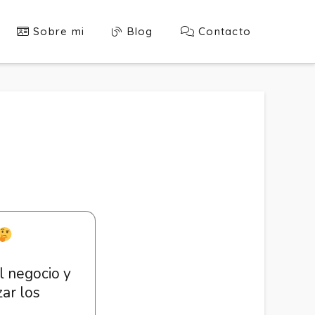
Sobre mi
Blog
Contacto
acta en lo
l negocio y
tegia.
zar los
n un entorno