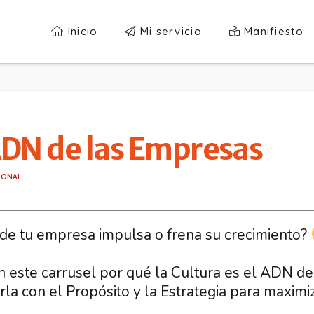
Inicio
Mi servicio
Manifiesto
 ADN de las Empresas
IONAL
concisos, descubrirás:
 de tu empresa impulsa o frena su crecimiento?
a Cultura es el ADN de tu empresa y cómo imp
 este carrusel por qué la Cultura es el ADN de
ón inseparable entre Cultura, Propósito y Estra
la con el Propósito y la Estrategia para maximi
a Cultura debe estar en constante evolución e