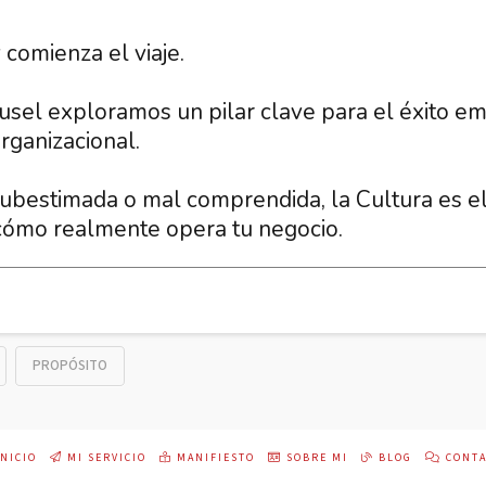
umano: la Cultura son vivencias de personas, n
 comienza el viaje.
.
Hablemos
isyuntiva: ¿Cultura por "default" o diseñada
usel exploramos un pilar clave para el éxito em
mente?
rganizacional.
ear integralmente tu Cultura, Propósito y Estra
sultados.
bestimada o mal comprendida, la Cultura es 
cómo realmente opera tu negocio.
 descubre cómo transformar tu Cultura en un 
egocio.
PROPÓSITO
NICIO
MI SERVICIO
MANIFIESTO
SOBRE MI
BLOG
CONTA