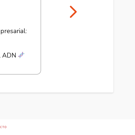
o
presarial:
tegia para
el ADN
verdadero
CTO