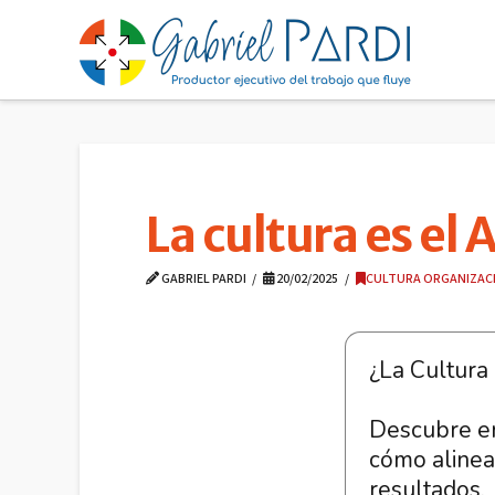
La cultura es el
GABRIEL PARDI
20/02/2025
CULTURA ORGANIZAC
En 7 slides 
¿La Cultura
Por qué l
esencial.
Descubre en
La conexi
cómo alinear
Por qué l
resultados.