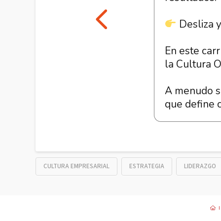
cambiante.
Su lado h
Desliza y
documentos
La gran d
En este carr
estratégica
la Cultura O
Cómo alin
potenciar re
A menudo su
que define 
Desliza y
motor del n
CULTURA EMPRESARIAL
ESTRATEGIA
LIDERAZGO
I