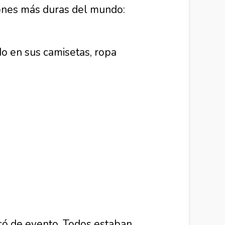
atones más duras del mundo:
do en sus camisetas, ropa
có de evento. Todos estaban