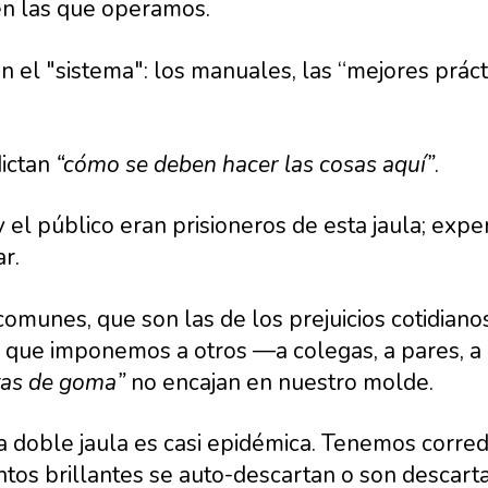
n las que operamos.
 el "sistema": los manuales, las “mejores prácti
dictan
“cómo se deben hacer las cosas aquí”
.
 y el público eran prisioneros de esta jaula; exp
r.
 comunes, que son las de los prejuicios cotidia
s que imponemos a otros —a colegas, a pares, 
tas de goma”
no encajan en nuestro molde.
a doble jaula es casi epidémica. Tenemos corr
ntos brillantes se auto-descartan o son descart