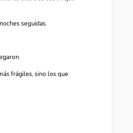
co noches seguidas.
legaron.
ás frágiles, sino los que