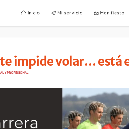
Inicio
Mi servicio
Manifiesto
ue te impide volar… está
AL Y PROFESIONAL