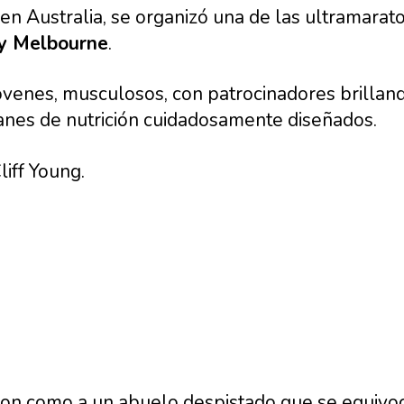
 en Australia, se organizó una de las ultramar
 y Melbourne
.
jóvenes, musculosos, con patrocinadores brillan
anes de nutrición cuidadosamente diseñados.
liff Young.
ron como a un abuelo despistado que se equivo