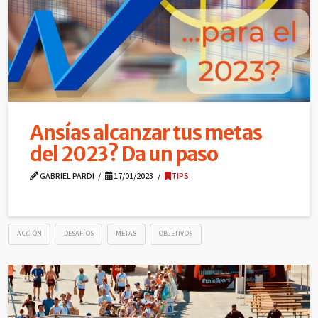
Ansías alcanzar tus metas
del 2023? Da un paso
GABRIEL PARDI
17/01/2023
TIPS
ACCIÓN
DESAFÍOS
METAS
OBJETIVOS