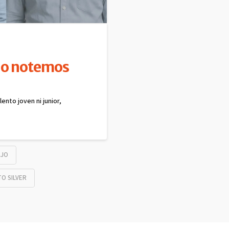
lo notemos
lento joven ni junior,
AJO
O SILVER