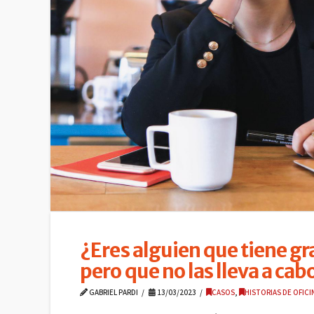
¿Eres alguien que tiene gr
pero que no las lleva a cab
GABRIEL PARDI
13/03/2023
CASOS
,
HISTORIAS DE OFICI