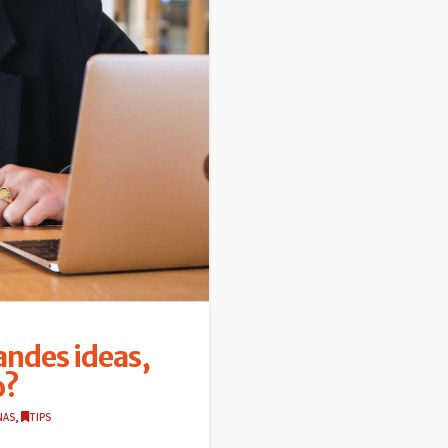
andes ideas,
o?
NAS
,
TIPS