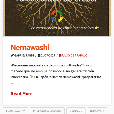
Nemawashi
GABRIEL PARDI
21/07/2025
FLUJO DE TRABAJO
¿Decisiones impuestas o decisiones cultivadas? Hay un
método que: no empuja. no impone. no genera fricción
innecesaria.
En Japón lo llaman Nemawashi: “preparar las
…
Read More
ESCUCHA ACTIVA
INTELIGENCIA COLECTIVA
LIDERAZGO
NEMAWASHI