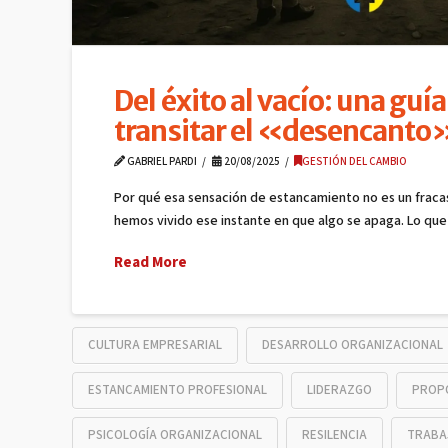
Del éxito al vacío: una guía
transitar el «desencanto
GABRIEL PARDI
20/08/2025
GESTIÓN DEL CAMBIO
Por qué esa sensación de estancamiento no es un fraca
hemos vivido ese instante en que algo se apaga. Lo qu
Read More
CULTURA EMPRESARIAL
DESARROLLO ORGANIZACIONAL
ESTANCAMIENTO PROFESIONAL
LIDERAZGO
PROP
PSICOLOGÍA ORGANIZACIONAL
RESILENCIA
TRABA