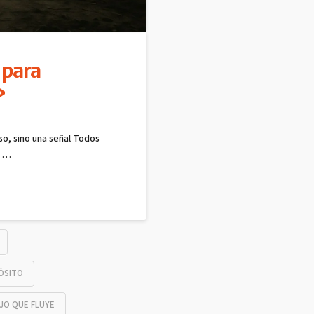
 para
»
so, sino una señal Todos
e …
ÓSITO
JO QUE FLUYE